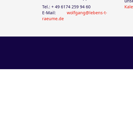
u
Tel.: + 49 6174 259 94 60
Kal
E-Mail:
wolfgang@lebens-t-
raeume.de