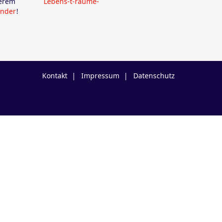
nserem
Lebens-t-räume-
ender
!
Kontakt
Impressum
Datenschutz